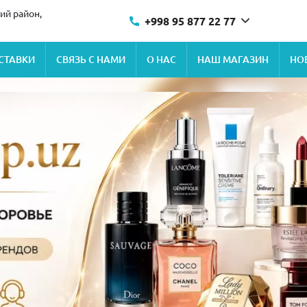
ий район,
+998 95 877 22 77
СТАВКИ
СВЯЗЬ С НАМИ
О НАС
НАШ МАГАЗИН
НО