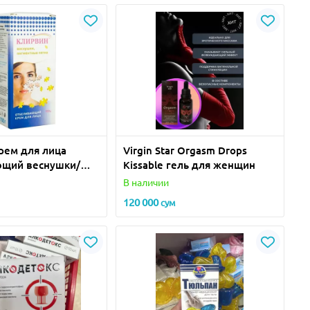
рем для лица
Virgin Star Orgasm Drops
ющий веснушки/
Kissable гель для женщин
е пятна 100г
В наличии
120 000
сум