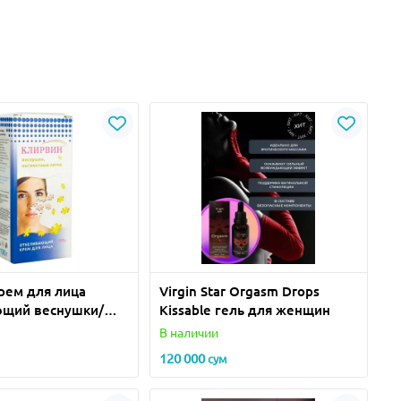
рем для лица
Virgin Star Orgasm Drops
ющий веснушки/
Kissable гель для женщин
е пятна 100г
В наличии
120 000
сум