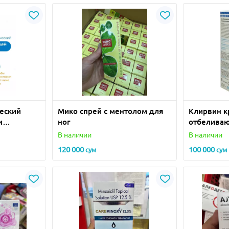
еский
Мико спрей с ментолом для
Клирвин к
и
ног
отбелива
100 мл
пигментны
В наличии
В наличии
120 000
100 000
сум
сум