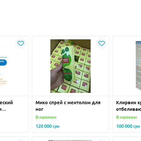
еский
Мико спрей с ментолом для
Клирвин к
и
ног
отбелива
100 мл
пигментны
В наличии
В наличии
120 000
100 000
сум
сум