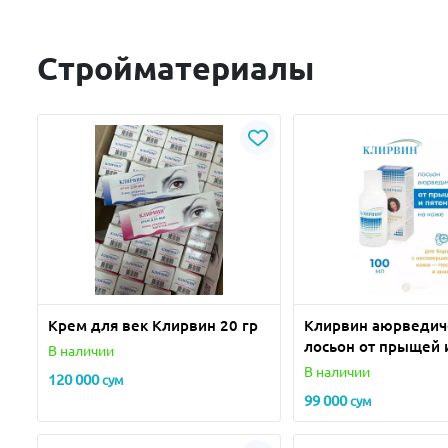
Стройматериалы
Крем для век Клирвин 20 гр
Клирвин аюрведич
лосьон от прыщей 
В наличии
пигментных пятен 
В наличии
120 000
сум
99 000
сум