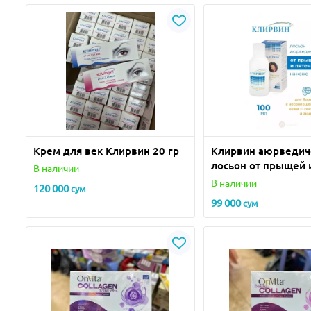
Крем для век Клирвин 20 гр
Клирвин аюрведич
лосьон от прыщей 
В наличии
пигментных пятен 
В наличии
120 000
сум
99 000
сум