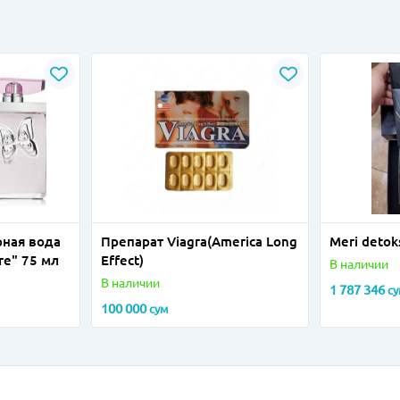
ная вода
Препарат Viagra(America Long
Meri deto
ure" 75 мл
Effect)
В наличии
В наличии
1 787 346
с
100 000
сум