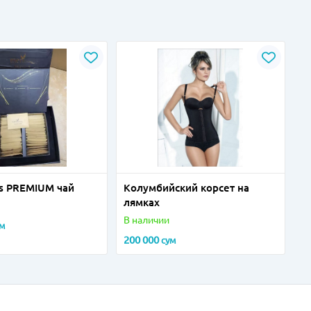
ks PREMIUM чай
Колумбийский корсет на
лямках
В наличии
ум
200 000
сум