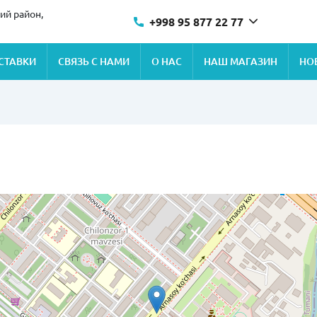
ий район,
+998 95 877 22 77
СТАВКИ
СВЯЗЬ С НАМИ
О НАС
НАШ МАГАЗИН
НО